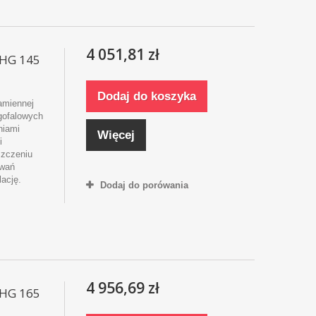
4 051,81 zł
MHG 145
Dodaj do koszyka
amiennej
ugofalowych
niami
Więcej
i
szczeniu
owań
lację.
Dodaj do porówania
4 956,69 zł
MHG 165