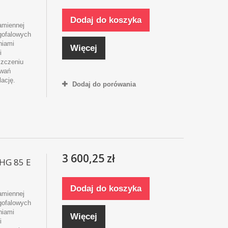
Dodaj do koszyka
amiennej
ugofalowych
niami
Więcej
i
szczeniu
owań
lację.
Dodaj do porówania
3 600,25 zł
MHG 85 E
Dodaj do koszyka
amiennej
ugofalowych
niami
Więcej
i