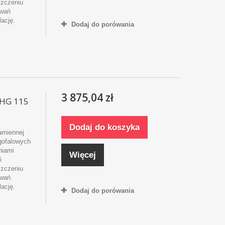
szczeniu
owań
lację.
Dodaj do porówania
3 875,04 zł
MHG 115
Dodaj do koszyka
amiennej
ugofalowych
niami
Więcej
i
szczeniu
owań
lację.
Dodaj do porówania