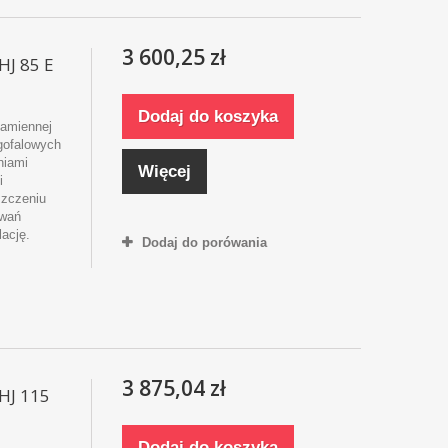
3 600,25 zł
HJ 85 E
Dodaj do koszyka
kamiennej
ugofalowych
niami
Więcej
i
szczeniu
owań
lację.
Dodaj do porówania
3 875,04 zł
HJ 115
Dodaj do koszyka