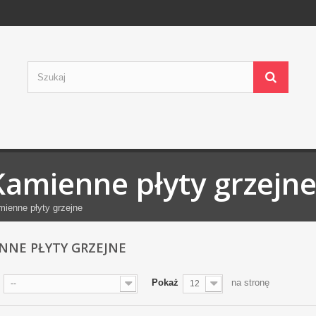
Kamienne płyty grzejn
ienne płyty grzejne
NNE PŁYTY GRZEJNE
Pokaż
na stronę
--
12