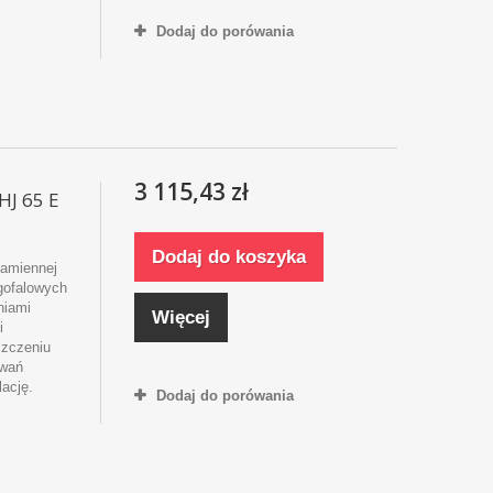
Dodaj do porówania
3 115,43 zł
HJ 65 E
Dodaj do koszyka
kamiennej
ugofalowych
niami
Więcej
i
szczeniu
owań
lację.
Dodaj do porówania