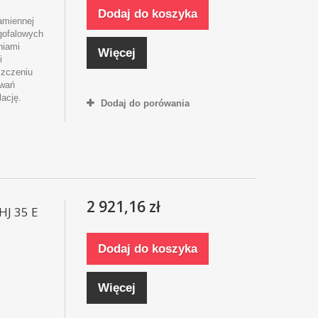
Dodaj do koszyka
amiennej
ugofalowych
niami
Więcej
i
szczeniu
owań
lację.
Dodaj do porówania
2 921,16 zł
HJ 35 E
Dodaj do koszyka
Więcej