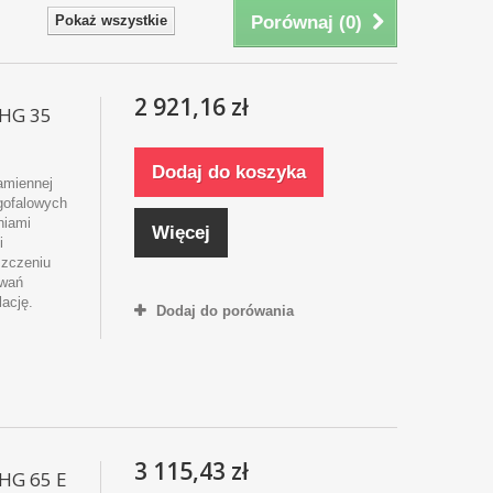
Pokaż wszystkie
Porównaj (
0
)
2 921,16 zł
MHG 35
Dodaj do koszyka
amiennej
ugofalowych
niami
Więcej
i
szczeniu
owań
lację.
Dodaj do porówania
3 115,43 zł
MHG 65 E