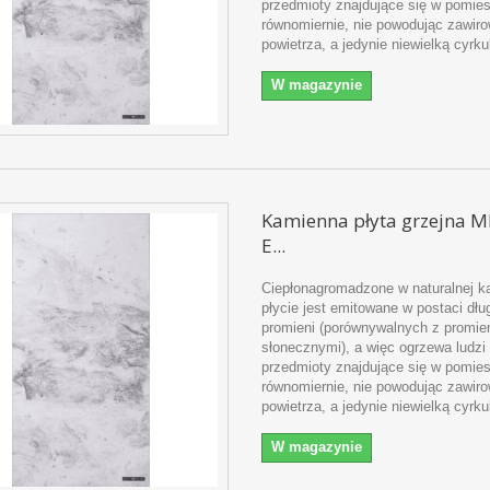
przedmioty znajdujące się w pomie
równomiernie, nie powodując zawir
powietrza, a jedynie niewielką cyrku
W magazynie
Kamienna płyta grzejna 
E...
Ciepłonagromadzone w naturalnej k
płycie jest emitowane w postaci dł
promieni (porównywalnych z promie
słonecznymi), a więc ogrzewa ludzi 
przedmioty znajdujące się w pomie
równomiernie, nie powodując zawir
powietrza, a jedynie niewielką cyrku
W magazynie