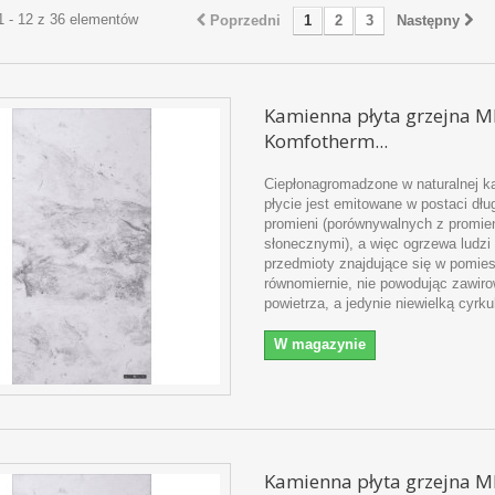
1 - 12 z 36 elementów
Poprzedni
1
2
3
Następny
Kamienna płyta grzejna 
Komfotherm...
Ciepłonagromadzone w naturalnej k
płycie jest emitowane w postaci dł
promieni (porównywalnych z promie
słonecznymi), a więc ogrzewa ludzi 
przedmioty znajdujące się w pomie
równomiernie, nie powodując zawir
powietrza, a jedynie niewielką cyrku
W magazynie
Kamienna płyta grzejna 