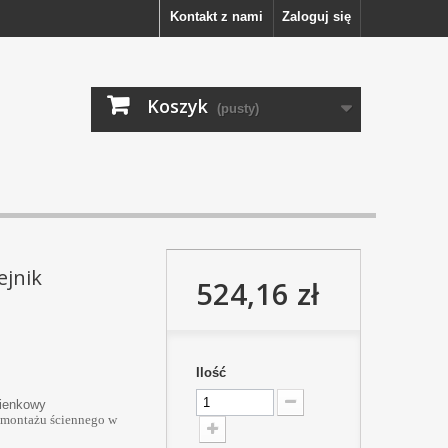
Kontakt z nami
Zaloguj się
Koszyk
(pusty)
ejnik
524,16 zł
Ilość
zienkowy
o montażu ściennego w