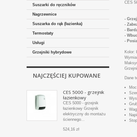
CES 50
Suszarki do ręczników
Nagrzewnice
-
Grze
Suszarka do rąk (łazienka)
- Zabe
- Bard
Termostaty
- Wbud
- Posi
Usługi
Kolor: 
Grzejniki hybrydowe
Wymiar
Maksym
Grzejn
NAJCZĘŚCIEJ KUPOWANE
Dane t
Moc
CES 5000 - grzejnik
Sze
łazienkowy
Wys
CES 5000 - grzejnik
Gru
łazienkowy Grzejnik
Wag
elektryczny do montażu
Napi
ściennego...
Stop
524,16 zł