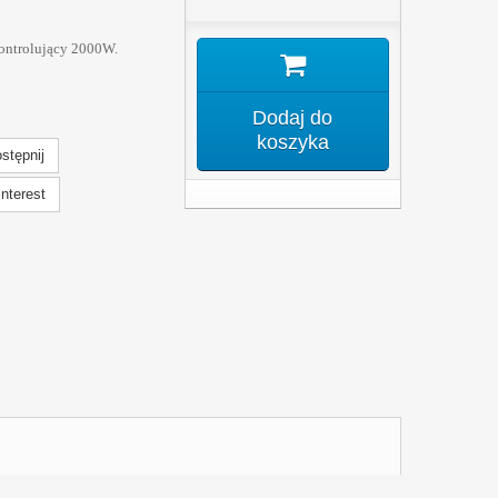
ontrolujący 2000W.
Dodaj do
koszyka
stępnij
nterest