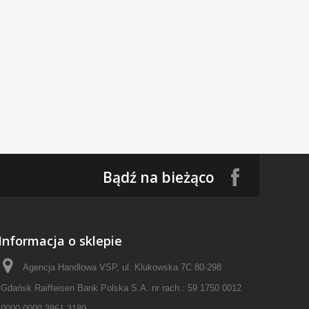
Bądź na bieżąco
Informacja o sklepie
Agencja Handlowa VSP, ul. Klukowska 7C 80-298
Gdańsk Raiffeisen Bank Polska S.A. nr rach.: 59 1750 0012
0000 0000 3861 3189