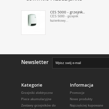
CES 5000 - grzejnik...
CES 5000 - grzejnik
łazienkowy...
Newsletter
Kategorie
Informacja
Grzejniki elektryczne
Promocje
Piece akumulacyjne
Nowe produkty
Zestawy grzejników do
Najczęściej kupowane