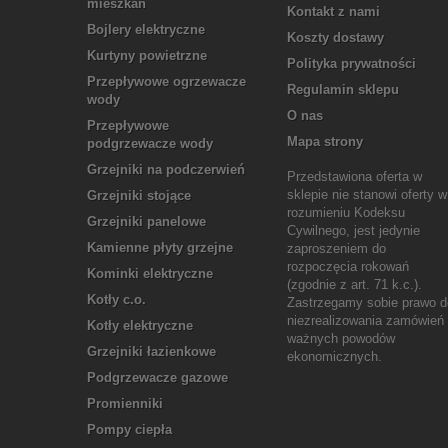
mieszkań
Kontakt z nami
Bojlery elektryczne
Koszty dostawy
Kurtyny powietrzne
Polityka prywatności
Przepływowe ogrzewacze
Regulamin sklepu
wody
O nas
Przepływowe
Mapa strony
podgrzewacze wody
Grzejniki na podczerwień
Przedstawiona oferta w
sklepie nie stanowi oferty w
Grzejniki stojące
rozumieniu Kodeksu
Grzejniki panelowe
Cywilnego, jest jedynie
Kamienne płyty grzejne
zaproszeniem do
rozpoczęcia rokowań
Kominki elektryczne
(zgodnie z art. 71 k.c.).
Kotły c.o.
Zastrzegamy sobie prawo d
niezrealizowania zamówień
Kotły elektryczne
ważnych powodów
Grzejniki łazienkowe
ekonomicznych.
Podgrzewacze gazowe
Promienniki
Pompy ciepła