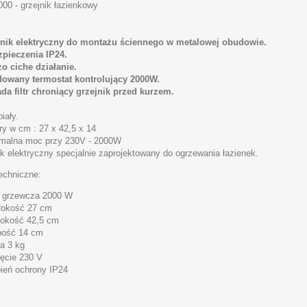
00 - grzejnik łazienkowy
jnik elektryczny do montażu ściennego w metalowej obudowie.
zpieczenia IP24.
zo ciche działanie.
owany termostat kontrolujący 2000W.
ada filtr chroniący grzejnik przed kurzem.
biały.
y w cm : 27 x 42,5 x 14
alna moc przy 230V - 2000W
ik elektryczny specjalnie zaprojektowany do ogrzewania łazienek.
echniczne:
 grzewcza 2000 W
rokość 27 cm
okość 42,5 cm
bość 14 cm
a 3 kg
ęcie 230 V
ień ochrony IP24