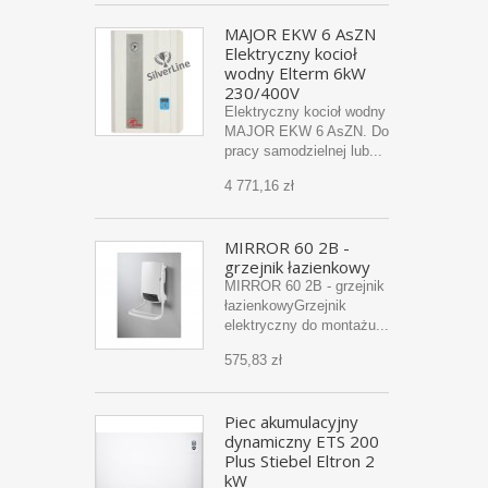
MAJOR EKW 6 AsZN
Elektryczny kocioł
wodny Elterm 6kW
230/400V
Elektryczny kocioł wodny
MAJOR EKW 6 AsZN. Do
pracy samodzielnej lub...
4 771,16 zł
MIRROR 60 2B -
grzejnik łazienkowy
MIRROR 60 2B - grzejnik
łazienkowyGrzejnik
elektryczny do montażu...
575,83 zł
Piec akumulacyjny
dynamiczny ETS 200
Plus Stiebel Eltron 2
kW