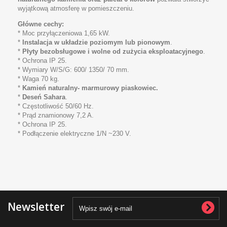
wyjątkową atmosferę w pomieszczeniu.
Główne cechy:
* Moc przyłączeniowa 1,65 kW.
*
Instalacja w układzie poziomym lub pionowym
.
*
Płyty bezobsługowe i wolne od zużycia eksploatacyjnego
.
* Ochrona IP 25.
* Wymiary W/S/G: 600/ 1350/ 70 mm.
* Waga 70 kg.
*
Kamień naturalny- marmurowy piaskowiec.
*
Deseń Sahara
.
* Częstotliwość 50/60 Hz.
* Prąd znamionowy 7,2 A.
* Ochrona IP 25.
* Podłączenie elektryczne 1/N ~230 V.
Newsletter