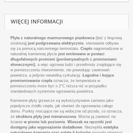
WIĘCEJ INFORMACJI
Płyta z naturalnego marmurowego piaskowca
(beż z brązową
strukturą)
jest podgrzewana elektrycznie
, sterowanie odbywa
się za pomocą naściennego termostatu.
Ciepło
nagromadzone w
naturalnej kamiennej płycie
jest emitowane w postaci
długofalowych promieni (porównywalnych z promieniami
słonecznymi)
, a więc ogrzewa ludzi i przedmioty znajdujące się
w pomieszczeniu równomiernie, nie powodując zawirowań
powietrza, a jedynie niewielką cyrkulację.
Łagodne i kojące
promieniowanie ciepła
oznacza, że temperatura w
pomieszczeniu może być o 2°C niższa niż w przypadku
standardowych systemów ogrzewania powietrza.
Kamienne płyty grzewcze są wykorzystywane zarówno jako
pojedyncze źródło ciepła, jak również do ogrzewania całego
domu. Punkty mocujące nie są widoczne od przodu, co oznacza,
że
struktura płyty jest nienaruszona
. Można ją zawiesić na
ścianie
w pionie lub poziomie
.
Wieszak na ręczniki jest
dostępny jako wyposażenie dodatkowe
. Niezwykła
estetyka
naturalnego kamienia oraz paleta 6 kolorów
pozwala stworzyć