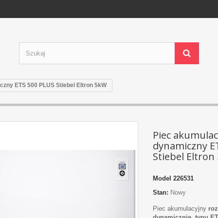
czny ETS 500 PLUS Stiebel Eltron 5kW
Piec akumulac
dynamiczny E
Stiebel Eltron
Model
226531
Stan:
Nowy
Piec akumulacyjny
ro
dynamicznie, typu
E