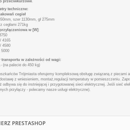
ko przeciwkurzowe
.
try techniczne:
pakowań cegieł
650mm, szer 1130mm, gł 275mm
 z cegłami 271kg
przyłączeniowa w [W]
:
3750
/ 4165
/ 4580
 5000
 transportu w zależności od wagi:
- (na palecie do 450 kg)
eszkańców Trójmiasta oferujemy kompleksową obsługę związaną z piecami ak
dostawę z wniesieniem, montaż,regulacji temperatury w pomieszczeniu. Zap
ż odbywa się do instniejącej i przygotowanej sieci elektrycznej. Jeśli sieć
lnych przyłączy - polecamy nasze usługi elektryczne).
IERZ PRESTASHOP