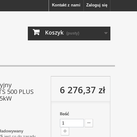
Kontakt z nami
Zaloguj się
Koszyk
(pusty)
yjny
6 276,37 zł
TS 500 PLUS
 5kW
Ilość
zładowywany
TS
jest co do zasady