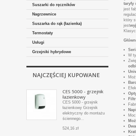
taryfy
Suszarki do ręczników
jest f
Nagrzewnice
regula
który 
Suszarka do rąk (łazienka)
jest
wyj
Klasyc
Termostaty
Główn
Usługi
Seri
Grzejniki hybrydowe
W t
Zwię
odb
Uniw
NAJCZĘŚCIEJ KUPOWANE
Możl
Bar
Efek
CES 5000 - grzejnik
Opty
łazienkowy
Filt
CES 5000 - grzejnik
Fabr
łazienkowy Grzejnik
Napi
elektryczny do montażu
Moc
ściennego...
Moż
Dwa 
524,16 zł
Kra