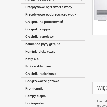
Przepływowe ogrzewacze wody
Przepływowe podgrzewacze wody
Grzejniki na podczerwień
Grzejniki stojące
Grzejniki panelowe
Kamienne płyty grzejne
Kominki elektryczne
Kotły c.o.
Kotły elektryczne
Grzejniki łazienkowe
Podgrzewacze gazowe
WIĘ
Promienniki
Pompy ciepła
Piec a
Podłogówka
grzew