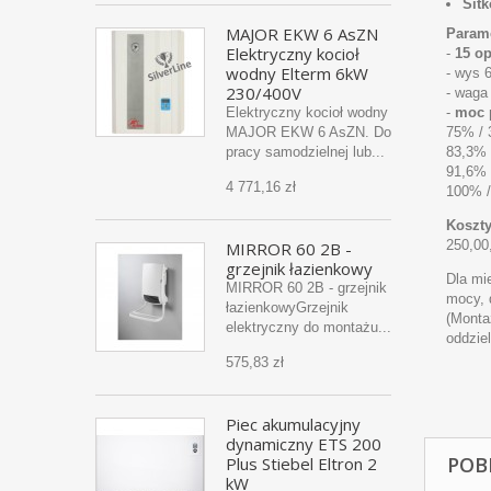
Sit
MAJOR EKW 6 AsZN
Parame
Elektryczny kocioł
-
15 o
wodny Elterm 6kW
- wys 
230/400V
- waga
Elektryczny kocioł wodny
-
moc 
MAJOR EKW 6 AsZN. Do
75% / 
pracy samodzielnej lub...
83,3% 
91,6% 
4 771,16 zł
100% /
Koszty
250,00,
MIRROR 60 2B -
grzejnik łazienkowy
Dla mi
MIRROR 60 2B - grzejnik
mocy, 
łazienkowyGrzejnik
(Monta
elektryczny do montażu...
oddzie
575,83 zł
Piec akumulacyjny
dynamiczny ETS 200
POB
Plus Stiebel Eltron 2
kW