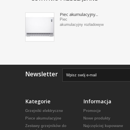
Piec akumulacyjny...
Piec
akumulacyjny rozładowywany...
Newsletter
Kategorie
Informacja
Grzejniki elektryczne
Promocje
Piece akumulacyjne
Nowe produkty
Zestawy grzejników do
Najczęściej kupowane