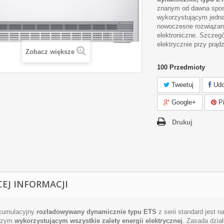
znanym od dawna spo
wykorzystującym jedna
nowoczesne rozwiązani
elektroniczne. Szczegó
elektrycznie przy prąd
Zobacz większe
100
Przedmioty
Tweetuj
Udo
Google+
Pi
Drukuj
CEJ INFORMACJI
kumulacyjny
rozładowywany dynamicznie typu
ETS
z serii standard jest 
czym
wykorzystującym wszystkie zalety energii elektrycznej
. Zasada dzia