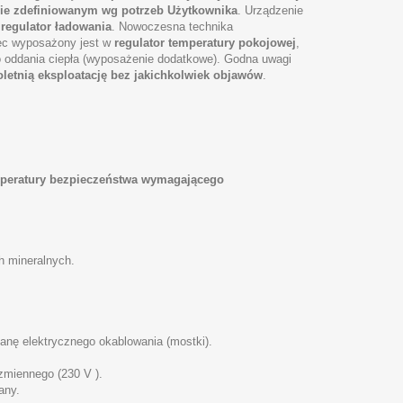
sie zdefiniowanym wg potrzeb Użytkownika
. Urządzenie
regulator ładowania
. Nowoczesna technika
iec wyposażony jest w
regulator temperatury pokojowej
,
ego oddania ciepła (wyposażenie dodatkowe). Godna uwagi
letnią eksploatację bez jakichkolwiek objawów
.
mperatury bezpieczeństwa wymagającego
h mineralnych.
anę elektrycznego okablowania (mostki).
 zmiennego (230 V ).
any.