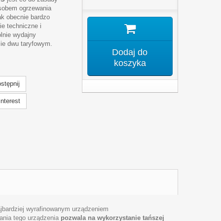
sobem ogrzewania
k obecnie bardzo
e techniczne i
lnie wydajny
zie dwu taryfowym.
Dodaj do
koszyka
stępnij
nterest
najbardziej wyrafinowanym urządzeniem
łania tego urządzenia
pozwala na wykorzystanie tańszej