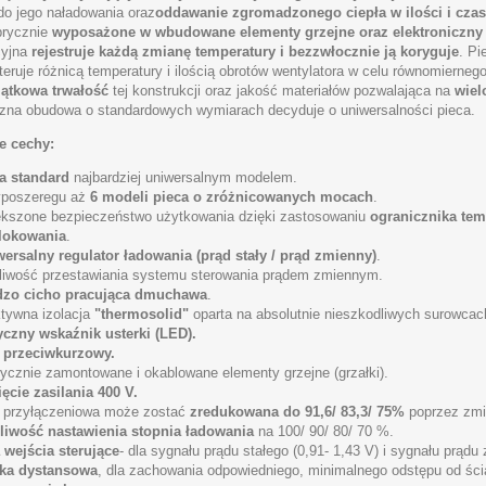
do jego naładowania oraz
oddawanie zgromadzonego ciepła w ilości i cza
abrycznie
wyposażone w wbudowane elementy grzejne oraz elektroniczny 
cyjna
rejestruje każdą zmianę temperatury
i bezzwłocznie ją koryguje
. P
steruje różnicą temperatury i ilością obrotów wentylatora w celu równomiern
ątkowa trwałość
tej konstrukcji oraz jakość materiałów pozwalająca na
wielo
zna obudowa o standardowych wymiarach decyduje o uniwersalności pieca.
e cechy:
a standard
najbardziej uniwersalnym modelem.
yposzeregu aż
6 modeli pieca o zróżnicowanych mocach
.
kszone bezpieczeństwo użytkowania dzięki zastosowaniu
ogranicznika te
lokowania
.
ersalny regulator ładowania (prąd stały / prąd zmienny)
.
iwość przestawiania systemu sterowania prądem zmiennym.
dzo cicho pracująca dmuchawa
.
tywna izolacja
"thermosolid"
oparta na absolutnie nieszkodliwych surowcac
czny wskaźnik usterki (LED).
r przeciwkurzowy.
ycznie zamontowane i okablowane elementy grzejne (grzałki).
ęcie zasilania 400 V.
 przyłączeniowa może zostać
zredukowana do 91,6/ 83,3/ 75%
poprzez zmi
liwość nastawienia stopnia ładowania
na 100/ 90/ 80/ 70 %.
wejścia sterujące
- dla sygnału prądu stałego (0,91- 1,43 V) i sygnału prądu
tka dystansowa
, dla zachowania odpowiedniego, minimalnego odstępu od ści