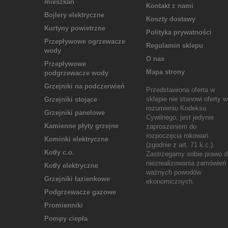
mieszkań
Kontakt z nami
Bojlery elektryczne
Koszty dostawy
Kurtyny powietrzne
Polityka prywatności
Przepływowe ogrzewacze
Regulamin sklepu
wody
O nas
Przepływowe
Mapa strony
podgrzewacze wody
Grzejniki na podczerwień
Przedstawiona oferta w
sklepie nie stanowi oferty w
Grzejniki stojące
rozumieniu Kodeksu
Grzejniki panelowe
Cywilnego, jest jedynie
Kamienne płyty grzejne
zaproszeniem do
rozpoczęcia rokowań
Kominki elektryczne
(zgodnie z art. 71 k.c.).
Kotły c.o.
Zastrzegamy sobie prawo d
niezrealizowania zamówień
Kotły elektryczne
ważnych powodów
Grzejniki łazienkowe
ekonomicznych.
Podgrzewacze gazowe
Promienniki
Pompy ciepła