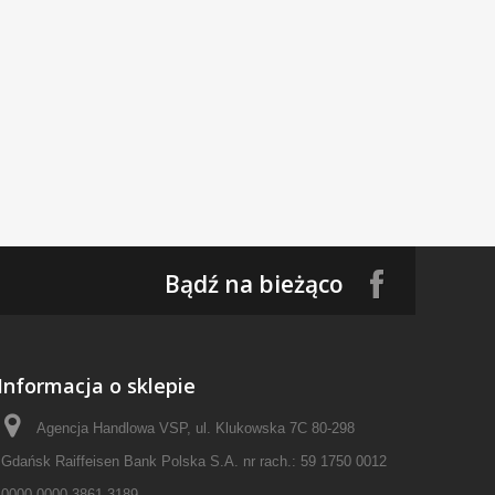
Bądź na bieżąco
Informacja o sklepie
Agencja Handlowa VSP, ul. Klukowska 7C 80-298
Gdańsk Raiffeisen Bank Polska S.A. nr rach.: 59 1750 0012
0000 0000 3861 3189