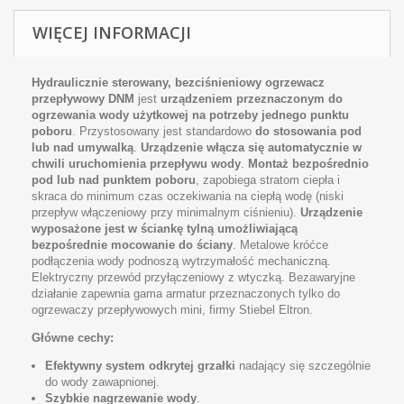
WIĘCEJ INFORMACJI
Hydraulicznie sterowany, bezciśnieniowy ogrzewacz
przepływowy DNM
jest
urządzeniem przeznaczonym do
ogrzewania wody użytkowej na potrzeby jednego punktu
poboru
. Przystosowany jest standardowo
do stosowania pod
lub nad umywalką
.
Urządzenie włącza się automatycznie w
chwili uruchomienia przepływu wody
.
Montaż bezpośrednio
pod lub nad punktem poboru
, zapobiega stratom ciepła i
skraca do minimum czas oczekiwania na ciepłą wodę (niski
przepływ włączeniowy przy minimalnym ciśnieniu).
Urządzenie
wyposażone jest w ściankę tylną umożliwiającą
bezpośrednie mocowanie do ściany
. Metalowe króćce
podłączenia wody podnoszą wytrzymałość mechaniczną.
Elektryczny przewód przyłączeniowy z wtyczką. Bezawaryjne
działanie zapewnia gama armatur przeznaczonych tylko do
ogrzewaczy przepływowych mini, firmy Stiebel Eltron.
Główne cechy:
Efektywny system odkrytej grzałki
nadający się szczególnie
do wody zawapnionej.
Szybkie nagrzewanie wody
.