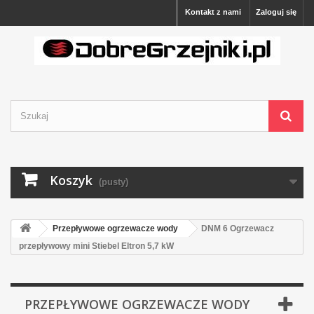
Kontakt z nami
Zaloguj się
Koszyk
(pusty)
Przepływowe ogrzewacze wody
DNM 6 Ogrzewacz
przepływowy mini Stiebel Eltron 5,7 kW
PRZEPŁYWOWE OGRZEWACZE WODY