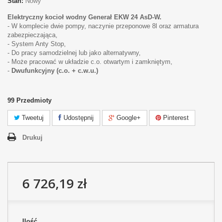
Stan:
Nowy
Elektryczny kocioł wodny Generał EKW 24 AsD-W.
- W komplecie dwie pompy, naczynie przeponowe 8l oraz armatura
zabezpieczająca,
- System Anty Stop,
- Do pracy samodzielnej lub jako alternatywny,
- Może pracować w układzie c.o. otwartym i zamkniętym,
-
Dwufunkcyjny (c.o. + c.w.u.)
99
Przedmioty
Tweetuj
Udostępnij
Google+
Pinterest
Drukuj
6 726,19 zł
Ilość