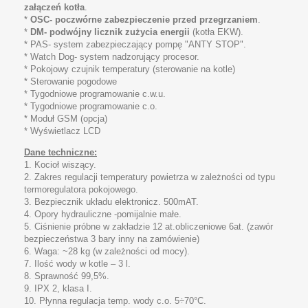
załączeń kotła
.
*
OSC- poczwórne zabezpieczenie przed przegrzaniem
.
*
DM- podwójny licznik zużycia energii
(kotła EKW).
* PAS- system zabezpieczający pompę "ANTY STOP".
* Watch Dog- system nadzorujący procesor.
* Pokojowy czujnik temperatury (sterowanie na kotle)
* Sterowanie pogodowe
* Tygodniowe programowanie c.w.u.
* Tygodniowe programowanie c.o.
* Moduł GSM (opcja)
* Wyświetlacz LCD
Dane techniczne:
1. Kocioł wiszący.
2. Zakres regulacji temperatury powietrza w zależności od typu
termoregulatora pokojowego.
3. Bezpiecznik układu elektronicz. 500mAT.
4. Opory hydrauliczne -pomijalnie małe.
5. Ciśnienie próbne w zakładzie 12 at.obliczeniowe 6at. (zawór
bezpieczeństwa 3 bary inny na zamówienie)
6. Waga: ~28 kg (w zależności od mocy).
7. Ilość wody w kotle – 3 l.
8. Sprawność 99,5%.
9. IPX 2, klasa I.
10. Płynna regulacja temp. wody c.o. 5÷70°C.