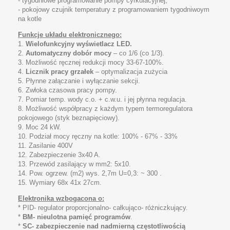
- tygodniowe programowanie pompy cyrkulacyjnej,
- pokojowy czujnik temperatury z programowaniem tygodniwoym
na kotle
Funkcje układu elektronicznego:
1.
Wielofunkcyjny wyświetlacz LED.
2.
Automatyczny dobór mocy
– co 1/6 (co 1/3).
3. Możliwość ręcznej redukcji mocy 33-67-100%.
4.
Licznik pracy grzałek
– optymalizacja zużycia
5. Płynne załączanie i wyłączanie sekcji.
6. Zwłoka czasowa pracy pompy.
7. Pomiar temp. wody c.o. + c.w.u. i jej płynna regulacja.
8. Możliwość współpracy z każdym typem termoregulatora
pokojowego (styk beznapięciowy).
9. Moc 24 kW.
10. Podział mocy ręczny na kotle: 100% - 67% - 33%
11
.
Zasilanie 400V
12.
Zabezpieczenie 3x40 A.
13.
Przewód zasilający w mm2: 5x10.
14.
Pow. ogrzew. (m2) wys. 2,7m U=0,3: ~ 300 .
15. Wymiary 68x 41x 27cm.
Elektronika wzbogacona o:
* PID- regulator proporcjonalno- całkująco- różniczkujący.
*
BM- nieulotna pamięć programów
.
*
SC- zabezpieczenie nad nadmierną częstotliwością