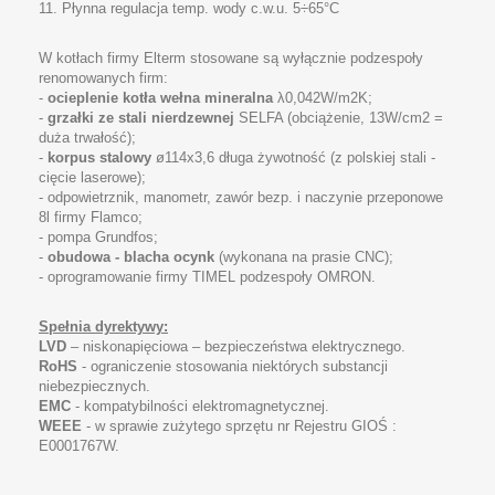
11.
Płynna regulacja temp. wody c.w.u. 5÷65°C
W kotłach firmy Elterm stosowane są wyłącznie podzespoły
renomowanych firm:
-
ocieplenie kotła wełna mineralna
λ0,042W/m2K;
-
grzałki ze stali nierdzewnej
SELFA (obciążenie, 13W/cm2 =
duża trwałość);
-
korpus stalowy
ø114x3,6 długa żywotność (z polskiej stali -
cięcie laserowe);
- odpowietrznik, manometr, zawór bezp. i naczynie przeponowe
8l firmy Flamco;
- pompa Grundfos;
-
obudowa - blacha ocynk
(wykonana na prasie CNC);
- oprogramowanie firmy TIMEL podzespoły OMRON.
Spełnia dyrektywy:
LVD
– niskonapięciowa – bezpieczeństwa elektrycznego.
RoHS
- ograniczenie stosowania niektórych substancji
niebezpiecznych.
EMC
- kompatybilności elektromagnetycznej.
WEEE
- w sprawie zużytego sprzętu nr Rejestru GIOŚ :
E0001767W.